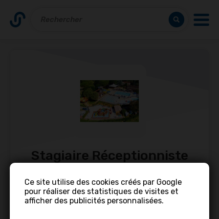
Stagiaire Réceptionniste
Polyvalent(e) H/F
Ce site utilise des cookies créés par Google
pour réaliser des statistiques de visites et
Offre d’emploi •
Camping Capfun Les
afficher des publicités personnalisées.
Hauts de Ratebout
• Temps plein /
Stage