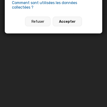
Comment sont utilisées les données
collectées ?
>
Profils professionnels
>
Célestin Durieux
Refuser
Accepter
Profils professionnels
•
Offres d’emploi
•
Pages établissements
© 2026
pros.link
•
Mentions légales