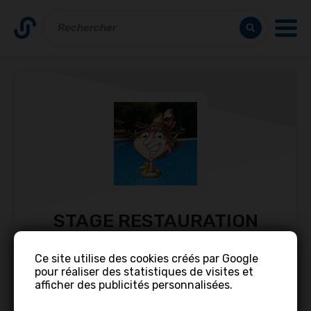
STAGE RESTAURATION
(H/F)
Ce site utilise des cookies créés par Google
pour réaliser des statistiques de visites et
Offre d’emploi •
Camping CAPFUN "El
afficher des publicités personnalisées.
escorial"
• CDD