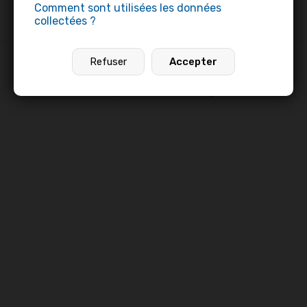
Comment sont utilisées les données
collectées ?
>
Profils professionnels
>
Bouchaib zeyneb
Refuser
Accepter
Profils professionnels
•
Offres d’emploi
•
Pages établissements
© 2026
pros.link
•
Mentions légales