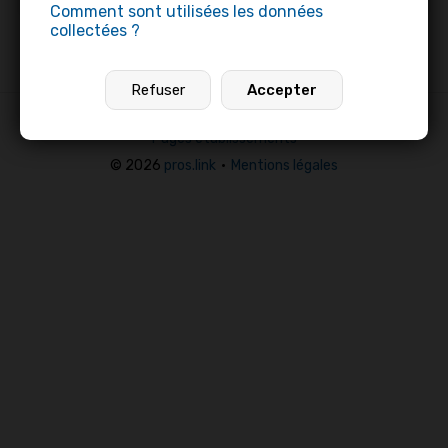
Comment sont utilisées les données
collectées ?
>
Profils professionnels
>
Mame Diarra Bousso Ndiaye
Refuser
Accepter
Profils professionnels
•
Offres d’emploi
•
Pages établissements
© 2026
pros.link
•
Mentions légales