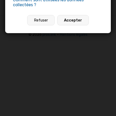
collectées ?
>
Profils professionnels
>
Restaurant Le Rivage
Refuser
Accepter
Profils professionnels
•
Offres d’emploi
•
Pages établissements
© 2026
pros.link
•
Mentions légales