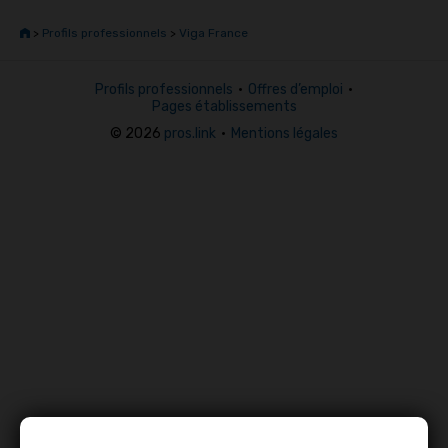
>
Profils professionnels
>
Viga France
Profils professionnels
•
Offres d’emploi
•
Pages établissements
© 2026
pros.link
•
Mentions légales