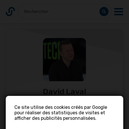
David Laval
Entrepreneur proptech
Ce site utilise des cookies créés par Google
pour réaliser des statistiques de visites et
47 ans •
Montreuil, 93100 Montreuil, France
afficher des publicités personnalisées.