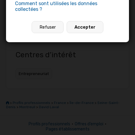
Comment sont utilisées les données
collectées ?
Contacter
Partager
Refuser
Accepter
Centres d’intérêt
Entrepreneuriat
>
Profils professionnels
>
France
>
Île-de-France
>
Seine-Saint-
Denis
>
Montreuil
>
David Laval
Profils professionnels
•
Offres d’emploi
•
Pages établissements