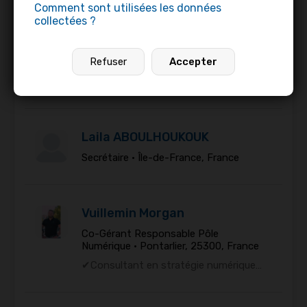
Comment sont utilisées les données
collectées ?
Guillaume Vankerrebroeck
Refuser
Accepter
Développeur web freelance •
Amiens,
France
Laila ABOULHOUKOUK
Secrétaire •
Île-de-France, France
Vuillemin Morgan
Co-Gérant Responsable Pôle
Numérique •
Pontarlier, 25300, France
✔Consultant en stratégie numérique…