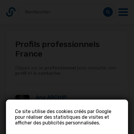
Profils professionnels
France
Cliquez sur un
professionnel
pour consulter son
profil
et le
contacter
.
Ana ARCHIP
Directrice d’établissements dans
Ce site utilise des cookies créés par Google
l’Hôtellerie de Plein Air •
Sérignan, 34410,
pour réaliser des statistiques de visites et
France
afficher des publicités personnalisées.
Compétence linguisitiques : Français,
Anglais…